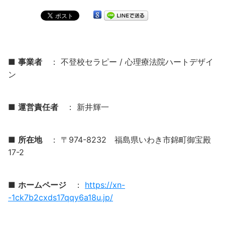
■
事業者
： 不登校セラピー / 心理療法院ハートデザイ
ン
■
運営責任者
： 新井輝一
■
所在地
： 〒974-8232 福島県いわき市錦町御宝殿
17-2
■
ホームページ
：
https://xn-
-1ck7b2cxds17qqy6a18u.jp/