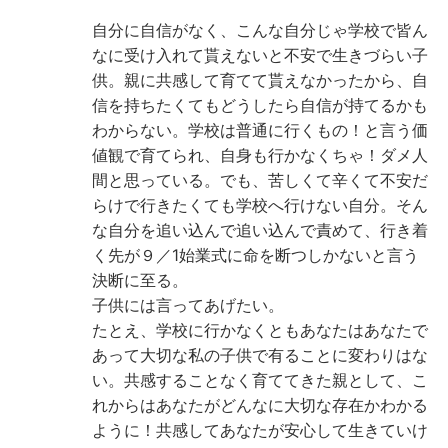
自分に自信がなく、こんな自分じゃ学校で皆ん
なに受け入れて貰えないと不安で生きづらい子
供。親に共感して育てて貰えなかったから、自
信を持ちたくてもどうしたら自信が持てるかも
わからない。学校は普通に行くもの！と言う価
値観で育てられ、自身も行かなくちゃ！ダメ人
間と思っている。でも、苦しくて辛くて不安だ
らけで行きたくても学校へ行けない自分。そん
な自分を追い込んで追い込んで責めて、行き着
く先が９／1始業式に命を断つしかないと言う
決断に至る。
子供には言ってあげたい。
たとえ、学校に行かなくともあなたはあなたで
あって大切な私の子供で有ることに変わりはな
い。共感することなく育ててきた親として、こ
れからはあなたがどんなに大切な存在かわかる
ように！共感してあなたが安心して生きていけ