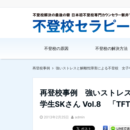
不登校の原因
不登校の解決方法
再登校事例
強いストレスと解離性障害による不登校 女子
再登校事例 強いストレ
学生SKさん Vol.8 「
2013年2月25日
admin